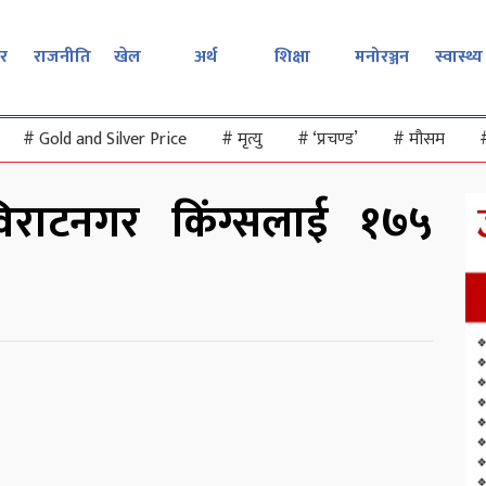
र
राजनीति
खेल
अर्थ
शिक्षा
मनोरञ्जन
स्वास्थ्य
#
Gold and Silver Price
#
मृत्यु
#
‘प्रचण्ड’
#
मौसम
िराटनगर किंग्सलाई १७५