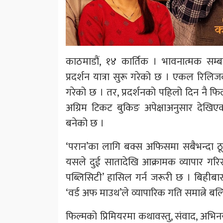
काठमाडौं, १४ कार्तिक । भावनात्मक सम्ब
प्रदर्शन यात्रा सुरू गरेको छ । एकल रिलि
गरेको छ । तर, प्रदर्शनको पहिलो दिन नै फिल
अग्रिम टिकट बुकिङ अपेक्षाअनुसार देखि
बनेको छ ।
‘परान’का लागि बक्स अफिसमा सबैभन्दा ठू
यसले दुई सातादेखि आक्रामक व्यापार गरि
पब्लिसिटी’ हासिल गर्न जरूरी छ । बिहीबार साँ
‘वर्ड अफ माउथ’ले व्यापारिक गति समात्ने बल
फिल्मको प्रिमियरमा कथावस्तु, संवाद, अभिनय