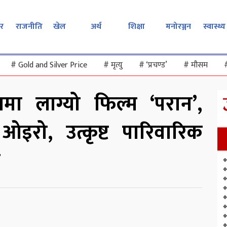
र
राजनीति
खेल
अर्थ
शिक्षा
मनोरञ्जन
स्वास्थ्य
#
Gold and Silver Price
#
मृत्यु
#
‘प्रचण्ड’
#
मौसम
ा लाग्यो फिल्म ‘परान’,
 ओइरो, उत्कृष्ट पारिवारिक
ा