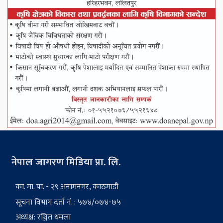
नेपाल जागरण मिडिया प्रा. लि.
का. मा. पा. - २९ अनामनगर, काठमाडौं
सूचना विभाग दर्ता नं. : ५७४/०७४-७५
अध्यक्ष: रञ्जित धमला