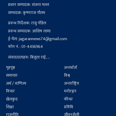
प्रधान सम्पादक: संजना मल्ल
सम्पादक: कृष्णराज गौतम
प्रवन्ध निर्देशक: राजु पौडेल
प्रवन्ध सम्पादक: आशिष लामा
ई-मेल:
jagarannews74@gmail.com
फोन नं. : 01-4436964
संवाददाताहरु: बिजुता राई, ...
गृहपृष्ठ
अन्तर्वार्ता
समाचार
विश्व
अर्थ / वाणिज्य
अन्तर्राष्ट्रिय
विचार
मनोरञ्जन
खेलकुद
फीचर
शिक्षा
प्रविधि
राजनीति
जीवनशैली