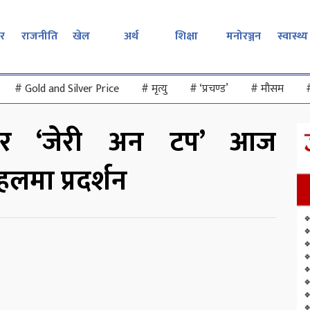
र
राजनीति
खेल
अर्थ
शिक्षा
मनोरञ्जन
स्वास्थ्य
#
Gold and Silver Price
#
मृत्यु
#
‘प्रचण्ड’
#
मौसम
ारर ‘जेरी अन टप’ आज
लमा प्रदर्शन