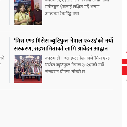
काठमाडौं, २९ असार । नेपाली संगीत तथा
मनोरञ्जन क्षेत्रलाई लक्षित गर्दै अरुण
उपत्यका रेकर्डिङ्ग तथा
‘मिस एण्ड मिसेस ब्युटिफुल नेपाल २०२६’को नयाँ
संस्करण, सहभागिताको लागि आवेदन आह्वान
डको
काठमाडौं । दक्ष इन्टरनेशनलले ‘मिस एण्ड
ो
मिसेस ब्युटिफुल नेपाल २०२६’को नयाँ
संस्करण घोषणा गरेको छ