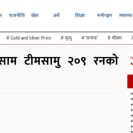
र
राजनीति
खेल
अर्थ
शिक्षा
मनोरञ्जन
स्वास्थ्य
#
Gold and Silver Price
#
मृत्यु
#
‘प्रचण्ड’
#
मौसम
साम टीमसामु २०९ रनको