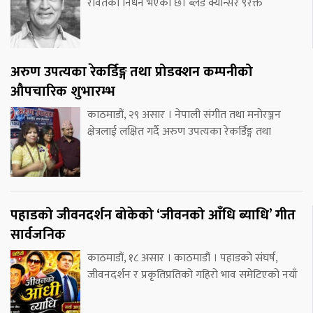
रावतको निधन भएको छ। ब्लड क्यान्सर ९रक्त
अरुण उपत्यका रेकर्डिङ्ग तथा प्रोडक्शन कम्पनीको
औपचारिक शुभारम्भ
काठमाडौं, २९ असार । नेपाली संगीत तथा मनोरञ्जन
क्षेत्रलाई लक्षित गर्दै अरुण उपत्यका रेकर्डिङ्ग तथा
पहाडको जीवनदर्शन बोकेको ‘जीवनको आँधि ब्याधि’ गीत
सार्वजनिक
काठमाडौं, १८ असार । काठमाडौं । पहाडको संघर्ष,
जीवनदर्शन र प्रकृतिप्रतिको गहिरो भाव समेटिएको नयाँ