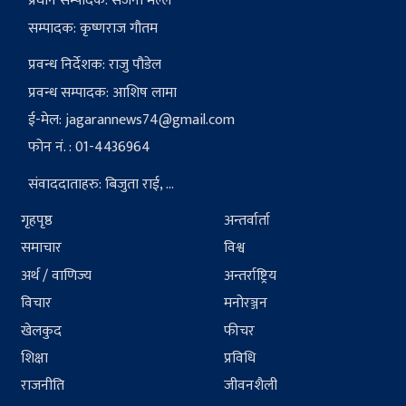
प्रधान सम्पादक: संजना मल्ल
सम्पादक: कृष्णराज गौतम
प्रवन्ध निर्देशक: राजु पौडेल
प्रवन्ध सम्पादक: आशिष लामा
ई-मेल:
jagarannews74@gmail.com
फोन नं. : 01-4436964
संवाददाताहरु: बिजुता राई, ...
गृहपृष्ठ
अन्तर्वार्ता
समाचार
विश्व
अर्थ / वाणिज्य
अन्तर्राष्ट्रिय
विचार
मनोरञ्जन
खेलकुद
फीचर
शिक्षा
प्रविधि
राजनीति
जीवनशैली