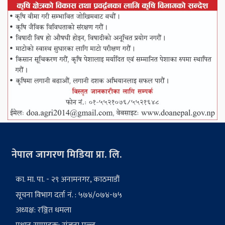
नेपाल जागरण मिडिया प्रा. लि.
का. मा. पा. - २९ अनामनगर, काठमाडौं
सूचना विभाग दर्ता नं. : ५७४/०७४-७५
अध्यक्ष: रञ्जित धमला