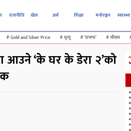
र
राजनीति
खेल
अर्थ
शिक्षा
मनोरञ्जन
स्वास्थ्य
#
Gold and Silver Price
#
मृत्यु
#
‘प्रचण्ड’
#
मौसम
मा आउने ‘के घर के डेरा २’को
िक