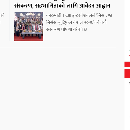
संस्करण, सहभागिताको लागि आवेदन आह्वान
डको
काठमाडौं । दक्ष इन्टरनेशनलले ‘मिस एण्ड
ो
मिसेस ब्युटिफुल नेपाल २०२६’को नयाँ
संस्करण घोषणा गरेको छ