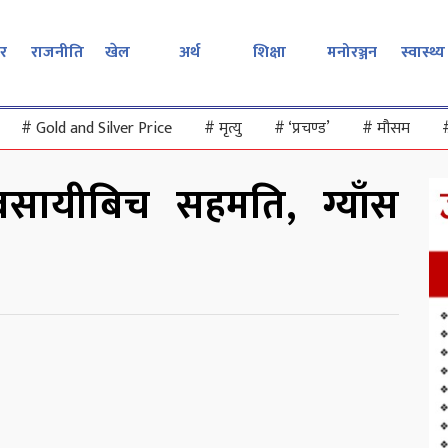
र
राजनीति
खेल
अर्थ
शिक्षा
मनोरञ्जन
स्वास्थ्य
#
Gold and Silver Price
#
मृत्यु
#
‘प्रचण्ड’
#
मौसम
वसायीबिच सहमति, ग्याँस