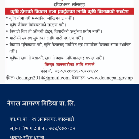
नेपाल जागरण मिडिया प्रा. लि.
का. मा. पा. - २९ अनामनगर, काठमाडौं
सूचना विभाग दर्ता नं. : ५७४/०७४-७५
अध्यक्ष: रञ्जित धमला