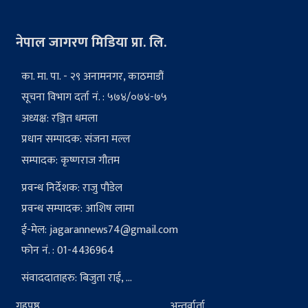
नेपाल जागरण मिडिया प्रा. लि.
का. मा. पा. - २९ अनामनगर, काठमाडौं
सूचना विभाग दर्ता नं. : ५७४/०७४-७५
अध्यक्ष: रञ्जित धमला
प्रधान सम्पादक: संजना मल्ल
सम्पादक: कृष्णराज गौतम
प्रवन्ध निर्देशक: राजु पौडेल
प्रवन्ध सम्पादक: आशिष लामा
ई-मेल:
jagarannews74@gmail.com
फोन नं. : 01-4436964
संवाददाताहरु: बिजुता राई, ...
गृहपृष्ठ
अन्तर्वार्ता