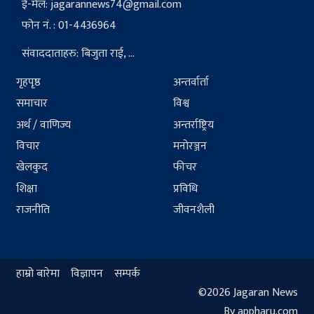
ई-मेल:
jagarannews74@gmail.com
फोन नं. : 01-4436964
संवाददाताहरु: बिजुता राई, ...
गृहपृष्ठ
अन्तर्वार्ता
समाचार
विश्व
अर्थ / वाणिज्य
अन्तर्राष्ट्रिय
विचार
मनोरञ्जन
खेलकुद
फीचर
शिक्षा
प्रविधि
राजनीति
जीवनशैली
हाम्रो बारेमा
विज्ञापन
सम्पर्क
©2026 Jagaran News
By appharu.com