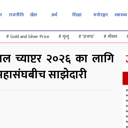
र
राजनीति
खेल
अर्थ
शिक्षा
मनोरञ्जन
स्वास्थ्य
#
Gold and Silver Price
#
मृत्यु
#
‘प्रचण्ड’
#
मौसम
ेपाल च्याप्टर २०२६ का लागि
 महासंघबीच साझेदारी