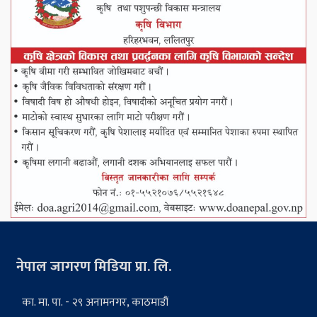
नेपाल जागरण मिडिया प्रा. लि.
का. मा. पा. - २९ अनामनगर, काठमाडौं