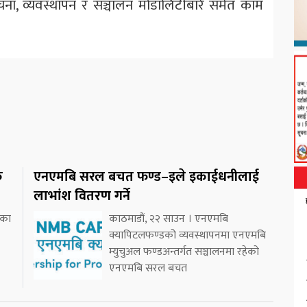
ा, व्यवस्थापन र सञ्चालन मोडालिटीबारे समेत काम
क
एनएमबि सरल बचत फण्ड–इले इकाईधनीलाई
लाभांश वितरण गर्ने
ीका
काठमाडौं, २२ साउन । एनएमबि
क्यापिटलफण्डको व्यवस्थापनमा एनएमबि
म्युचुअल फण्डअन्तर्गत सञ्चालनमा रहेको
एनएमबि सरल बचत