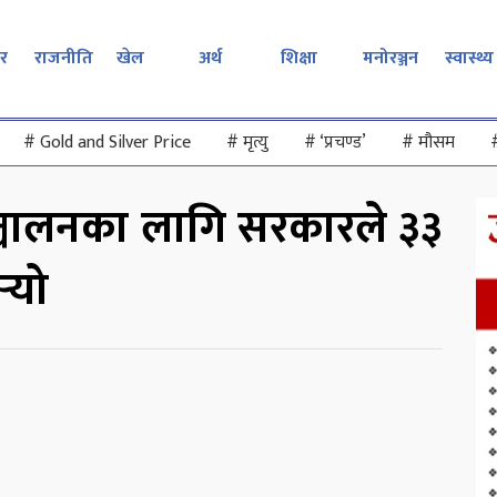
र
राजनीति
खेल
अर्थ
शिक्षा
मनोरञ्जन
स्वास्थ्य
#
Gold and Silver Price
#
मृत्यु
#
‘प्रचण्ड’
#
मौसम
सञ्चालनका लागि सरकारले ३३
‍यो