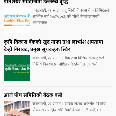
प्रतिशेयर आम्दानीमा उल्लेख्य वृद्धि
काठमाडौं, २१ साउन । लुम्बिनी विकास बैंक लिमिटेडले
आर्थिक वर्ष २०८२/०८३ को चौथो त्रैमाससम्मको
अपरिष्कृत
कृषि विकास बैंकको खुद नाफा तथा लाभांश क्षमतामा
केही गिरावट, प्रमुख सूचकहरू स्थिर
काठमाडौं, २१ साउन । बैंक तथा वित्तिय संस्थाहरुले
वित्तिय विवरण प्रकाशित गरिरहेको छन् । यस्तै
आजै पाँच समितिको बैठक बस्दै
काठमाडौं, २१ साउन । संघिय संसद अन्तर्गत विभिन्न
पाँचवटा संसदीय समितिको बैठक आजै बस्दैछ ।