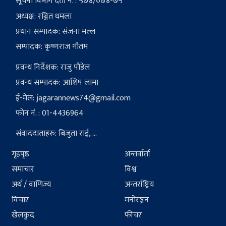
सूचना विभाग दर्ता नं. : ५७४/०७४-७५
अध्यक्ष: रञ्जित धमला
प्रधान सम्पादक: संजना मल्ल
सम्पादक: कृष्णराज गौतम
प्रवन्ध निर्देशक: राजु पौडेल
प्रवन्ध सम्पादक: आशिष लामा
ई-मेल:
jagarannews74@gmail.com
फोन नं. : 01-4436964
संवाददाताहरु: बिजुता राई, ...
गृहपृष्ठ
अन्तर्वार्ता
समाचार
विश्व
अर्थ / वाणिज्य
अन्तर्राष्ट्रिय
विचार
मनोरञ्जन
खेलकुद
फीचर