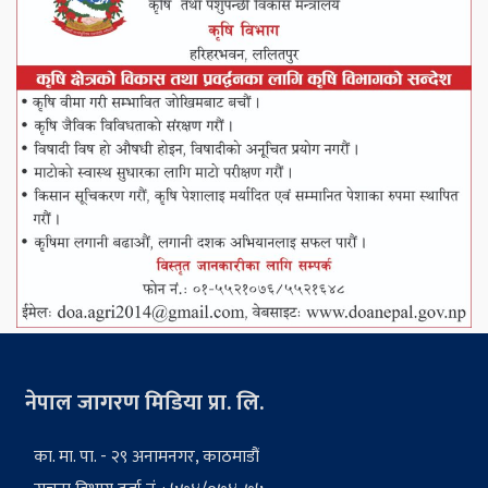
नेपाल जागरण मिडिया प्रा. लि.
का. मा. पा. - २९ अनामनगर, काठमाडौं