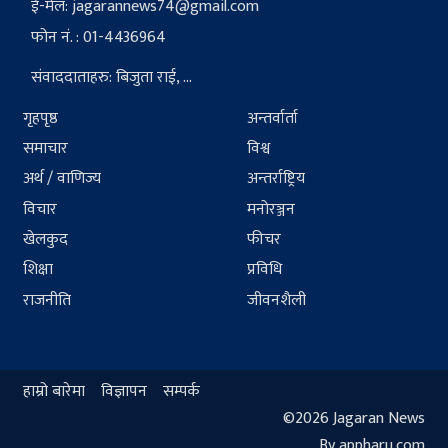
ई-मेल:
jagarannews74@gmail.com
फोन नं. : 01-4436964
संवाददाताहरु: बिजुता राई, ...
गृहपृष्ठ
अन्तर्वार्ता
समाचार
विश्व
अर्थ / वाणिज्य
अन्तर्राष्ट्रिय
विचार
मनोरञ्जन
खेलकुद
फीचर
शिक्षा
प्रविधि
राजनीति
जीवनशैली
हाम्रो बारेमा
विज्ञापन
सम्पर्क
©2026 Jagaran News
By appharu.com