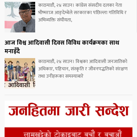
काठमाडौं, २४ साउन। कांग्रेस संसदीय दलका नेता
भीष्मराज आङ्देम्बेले सरकारका पछिल्ला गतिविधि र
अभिव्यक्ति संघीयता,
आज विश्व आदिवासी दिवस विविध कार्यक्रमका साथ
मनाइँदै
काठमाडौं, २४ साउन। विश्वका आदिवासी जनजातिको
अधिकार, पहिचान, संस्कृति र जीवनपद्धतिको संरक्षण
तथा उनीहरूका समस्याबारे