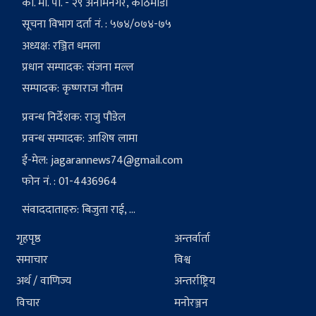
का. मा. पा. - २९ अनामनगर, काठमाडौं
सूचना विभाग दर्ता नं. : ५७४/०७४-७५
अध्यक्ष: रञ्जित धमला
प्रधान सम्पादक: संजना मल्ल
सम्पादक: कृष्णराज गौतम
प्रवन्ध निर्देशक: राजु पौडेल
प्रवन्ध सम्पादक: आशिष लामा
ई-मेल:
jagarannews74@gmail.com
फोन नं. : 01-4436964
संवाददाताहरु: बिजुता राई, ...
गृहपृष्ठ
अन्तर्वार्ता
समाचार
विश्व
अर्थ / वाणिज्य
अन्तर्राष्ट्रिय
विचार
मनोरञ्जन