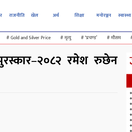
र
राजनीति
खेल
अर्थ
शिक्षा
मनोरञ्जन
स्वास्थ्य
#
Gold and Silver Price
#
मृत्यु
#
‘प्रचण्ड’
#
मौसम
य पुरस्कार–२०८२ रमेश रुछेन