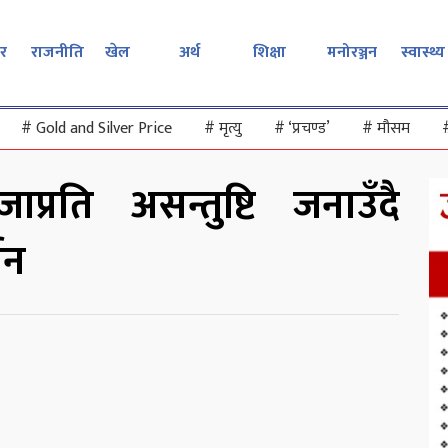
र
राजनीति
खेल
अर्थ
शिक्षा
मनोरञ्जन
स्वास्थ्य
#
Gold and Silver Price
#
मृत्यु
#
‘प्रचण्ड’
#
मौसम
्रति असन्तुष्टि जनाउँदै
शन