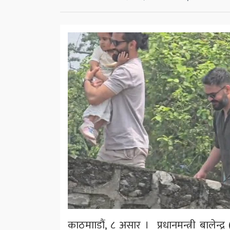
काठमााडौं, ८ असार । प्रधानमन्त्री बालेन्