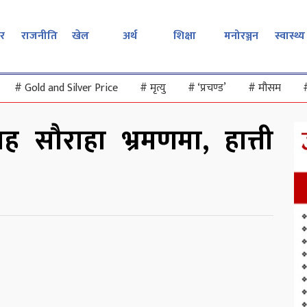
र
राजनीति
खेल
अर्थ
शिक्षा
मनोरञ्जन
स्वास्थ्य
#
Gold and Silver Price
#
मृत्यु
#
‘प्रचण्ड’
#
मौसम
र शाह सौराहा भ्रमणमा, हात्ती