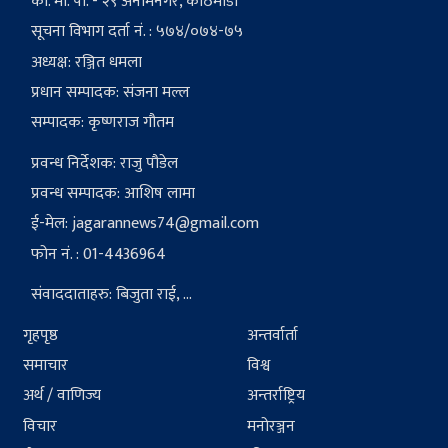
का. मा. पा. - २९ अनामनगर, काठमाडौं
सूचना विभाग दर्ता नं. : ५७४/०७४-७५
अध्यक्ष: रञ्जित धमला
प्रधान सम्पादक: संजना मल्ल
सम्पादक: कृष्णराज गौतम
प्रवन्ध निर्देशक: राजु पौडेल
प्रवन्ध सम्पादक: आशिष लामा
ई-मेल:
jagarannews74@gmail.com
फोन नं. : 01-4436964
संवाददाताहरु: बिजुता राई, ...
गृहपृष्ठ
अन्तर्वार्ता
समाचार
विश्व
अर्थ / वाणिज्य
अन्तर्राष्ट्रिय
विचार
मनोरञ्जन