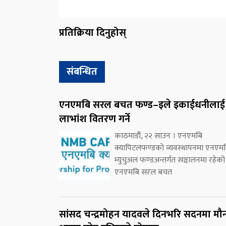
प्रतिक्रिया दिनुहोस्
संबन्धित
एनएमबि सरल बचत फण्ड–इले इकाईधनीलाई
लाभांश वितरण गर्ने
काठमाडौं, २२ साउन । एनएमबि
क्यापिटलफण्डको व्यवस्थापनमा एनएम
म्युचुअल फण्डअन्तर्गत सञ्चालनमा रहेको
एनएमबि सरल बचत
सांसद चन्द्रमोहन यादवले दिनभरि सदनमा मौ