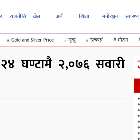
र
राजनीति
खेल
अर्थ
शिक्षा
मनोरञ्जन
स्वास्थ्य
#
Gold and Silver Price
#
मृत्यु
#
‘प्रचण्ड’
#
मौसम
 २४ घण्टामै २,०७६ सवारी