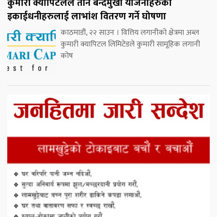
कुमारी क्यापिटलले तीन बन्दमुखी योजनाहरुका
इकाईधनीहरुलाई लाभांश वितरण गर्ने घोषणा
काठमाडौं, २२ साउन । वित्तिय लगानीको क्षेत्रमा अब्ल
कुमारी क्यापिटल लिमिटेडले कुमारी सामूहिक लगानी
कोष