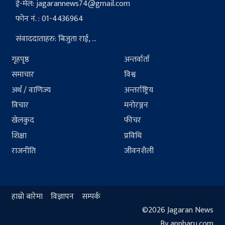
ई-मेल:
jagarannews74@gmail.com
फोन नं. : 01-4436964
संवाददाताहरु: बिजुता राई, ...
गृहपृष्ठ
अन्तर्वार्ता
समाचार
विश्व
अर्थ / वाणिज्य
अन्तर्राष्ट्रिय
विचार
मनोरञ्जन
खेलकुद
फीचर
शिक्षा
प्रविधि
राजनीति
जीवनशैली
हाम्रो बारेमा
विज्ञापन
सम्पर्क
©2026 Jagaran News
By appharu.com