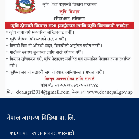
नेपाल जागरण मिडिया प्रा. लि.
का. मा. पा. - २९ अनामनगर, काठमाडौं