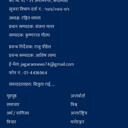
का. मा. पा. - २९ अनामनगर, काठमाडौं
सूचना विभाग दर्ता नं. : ५७४/०७४-७५
अध्यक्ष: रञ्जित धमला
प्रधान सम्पादक: संजना मल्ल
सम्पादक: कृष्णराज गौतम
प्रवन्ध निर्देशक: राजु पौडेल
प्रवन्ध सम्पादक: आशिष लामा
ई-मेल:
jagarannews74@gmail.com
फोन नं. : 01-4436964
संवाददाताहरु: बिजुता राई, ...
गृहपृष्ठ
अन्तर्वार्ता
समाचार
विश्व
अर्थ / वाणिज्य
अन्तर्राष्ट्रिय
विचार
मनोरञ्जन