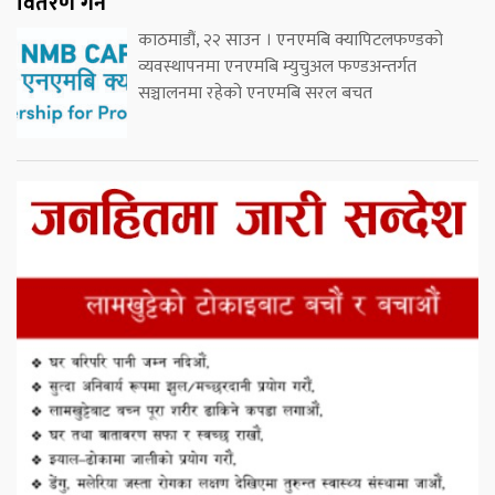
वितरण गर्ने
काठमाडौं, २२ साउन । एनएमबि क्यापिटलफण्डको
व्यवस्थापनमा एनएमबि म्युचुअल फण्डअन्तर्गत
सञ्चालनमा रहेको एनएमबि सरल बचत