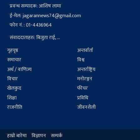
प्रवन्ध सम्पादक: आशिष लामा
ई-मेल:
jagarannews74@gmail.com
फोन नं. : 01-4436964
संवाददाताहरु: बिजुता राई, ...
गृहपृष्ठ
अन्तर्वार्ता
समाचार
विश्व
अर्थ / वाणिज्य
अन्तर्राष्ट्रिय
विचार
मनोरञ्जन
खेलकुद
फीचर
शिक्षा
प्रविधि
राजनीति
जीवनशैली
हाम्रो बारेमा
विज्ञापन
सम्पर्क