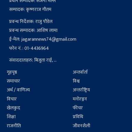
प्रधान सम्पादक: संजना मल्ल
सम्पादक: कृष्णराज गौतम
प्रवन्ध निर्देशक: राजु पौडेल
प्रवन्ध सम्पादक: आशिष लामा
ई-मेल:
jagarannews74@gmail.com
फोन नं. : 01-4436964
संवाददाताहरु: बिजुता राई, ...
गृहपृष्ठ
अन्तर्वार्ता
समाचार
विश्व
अर्थ / वाणिज्य
अन्तर्राष्ट्रिय
विचार
मनोरञ्जन
खेलकुद
फीचर
शिक्षा
प्रविधि
राजनीति
जीवनशैली