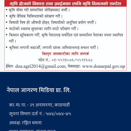
नेपाल जागरण मिडिया प्रा. लि.
का. मा. पा. - २९ अनामनगर, काठमाडौं
सूचना विभाग दर्ता नं. : ५७४/०७४-७५
अध्यक्ष: रञ्जित धमला