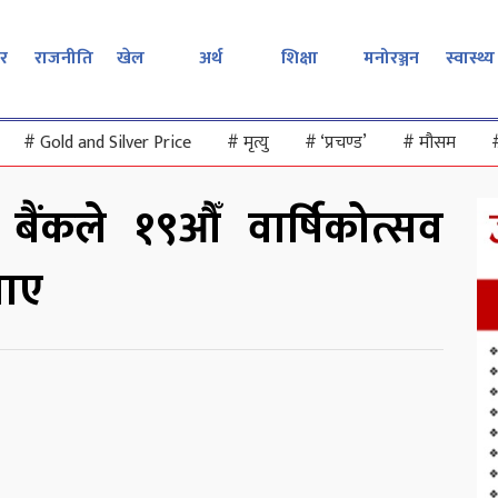
र
राजनीति
खेल
अर्थ
शिक्षा
मनोरञ्जन
स्वास्थ्य
#
Gold and Silver Price
#
मृत्यु
#
‘प्रचण्ड’
#
मौसम
ैंकले १९औँ वार्षिकोत्सव
नाए