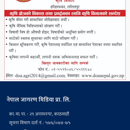
नेपाल जागरण मिडिया प्रा. लि.
का. मा. पा. - २९ अनामनगर, काठमाडौं
सूचना विभाग दर्ता नं. : ५७४/०७४-७५