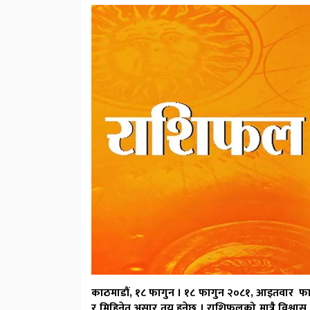
काठमाडौं, १८ फागुन । १८ फागुन २०८१, आइतवार फागुन श
र मिहिनेत अुसार तय हुनेछ । राशिफलको मात्रै विश्वास न