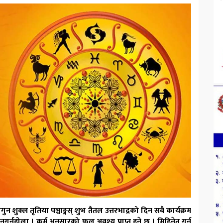
ुक्ल तृतिया पञ्चाङ्गस् शुभ तैतल उत्तरभाद्रको दिन सबै कार्यक्रम
गर्नुहोला । कर्म अनुसारको फल अवश्य प्राप्त हुने छ । मिहिनेत गर्न