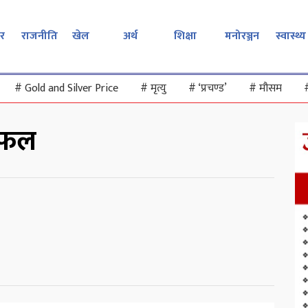
र
राजनीति
खेल
अर्थ
शिक्षा
मनोरञ्जन
स्वास्थ्य
#
Gold and Silver Price
#
मृत्यु
#
‘प्रचण्ड’
#
मौसम
िफल