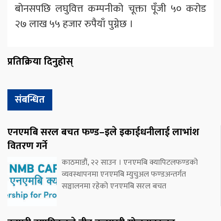
बोनसपछि लघुवित्त कम्पनीको चूक्ता पूँजी ५० करोड
२७ लाख ५५ हजार रुपैयाँ पुग्नेछ ।
प्रतिक्रिया दिनुहोस्
संबन्धित
एनएमबि सरल बचत फण्ड–इले इकाईधनीलाई लाभांश
वितरण गर्ने
काठमाडौं, २२ साउन । एनएमबि क्यापिटलफण्डको
व्यवस्थापनमा एनएमबि म्युचुअल फण्डअन्तर्गत
सञ्चालनमा रहेको एनएमबि सरल बचत