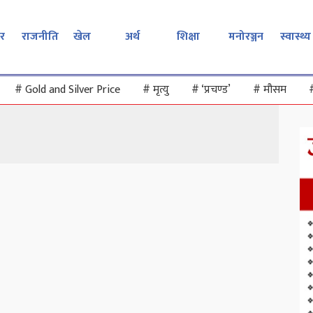
र
राजनीति
खेल
अर्थ
शिक्षा
मनोरञ्जन
स्वास्थ्य
#
Gold and Silver Price
#
मृत्यु
#
‘प्रचण्ड’
#
मौसम