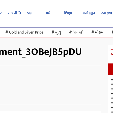
र
राजनीति
खेल
अर्थ
शिक्षा
मनोरञ्जन
स्वास्थ्य
#
Gold and Silver Price
#
मृत्यु
#
‘प्रचण्ड’
#
मौसम
ement_3OBeJB5pDU