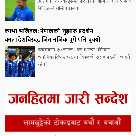
अन्तर्गत नेदरल्यान्ड्समा जारी त्रिकोणात्मक एकदिवसीय
सिरिजको अन्तिम खेलमा
काभा भलिबल: नेपालको जुझारु प्रदर्शन,
बंगलादेशविरुद्ध जित नजिक पुगे पनि चुक्यो
काठमााडौं, १० साउन । काभा मेन्स भलिबल
च्याम्पियनसिप २०२६ मा नेपालको खराब प्रदर्शन कायमै
रहेको