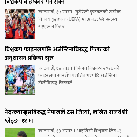
विश्वकप बहिष्कार गर्न सक्ने
काठमाडौं, १५ साउन। युरोपेली फुटबलको सर्वोच्च
निकाय युइएफए (UEFA) मा आबद्ध ५५ सदस्य
राष्ट्रहरूले फिफा
विश्वकप फाइनलपछि अर्जेन्टिनाविरुद्ध फिफाको
अनुशासन प्रक्रिया सुरु
काठमाडौं, १४ साउन । फिफा विश्वकप २०२६ को
फाइनलमा स्पेनसँग पराजित भएपछि अर्जेन्टिना
टोलीविरुद्ध फिफाले
नेदरल्यान्ड्सविरुद्ध नेपालले टस जित्यो, ललित राजवंशी
प्लेइङ–११ मा
काठमाडौं, १३ असार । आइसिसी विश्वकप लिग–२