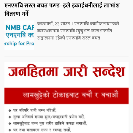
एनएमबि सरल बचत फण्ड–इले इकाईधनीलाई लाभांश
वितरण गर्ने
काठमाडौं, २२ साउन । एनएमबि क्यापिटलफण्डको
व्यवस्थापनमा एनएमबि म्युचुअल फण्डअन्तर्गत
सञ्चालनमा रहेको एनएमबि सरल बचत