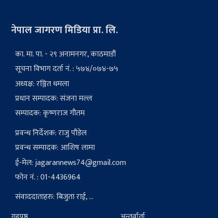
नेपाल जागरण मिडिया प्रा. लि.
का. मा. पा. - २९ अनामनगर, काठमाडौं
सूचना विभाग दर्ता नं. : ५७४/०७४-७५
अध्यक्ष: रञ्जित धमला
प्रधान सम्पादक: संजना मल्ल
सम्पादक: कृष्णराज गौतम
प्रवन्ध निर्देशक: राजु पौडेल
प्रवन्ध सम्पादक: आशिष लामा
ई-मेल:
jagarannews74@gmail.com
फोन नं. : 01-4436964
संवाददाताहरु: बिजुता राई, ...
गृहपृष्ठ
अन्तर्वार्ता