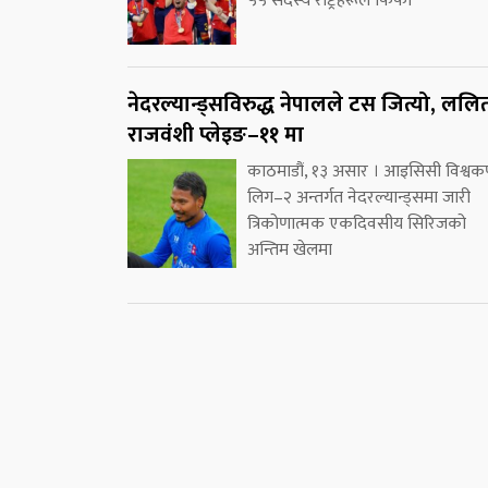
५५ सदस्य राष्ट्रहरूले फिफा
नेदरल्यान्ड्सविरुद्ध नेपालले टस जित्यो, ललि
राजवंशी प्लेइङ–११ मा
काठमाडौं, १३ असार । आइसिसी विश्वक
लिग–२ अन्तर्गत नेदरल्यान्ड्समा जारी
त्रिकोणात्मक एकदिवसीय सिरिजको
अन्तिम खेलमा