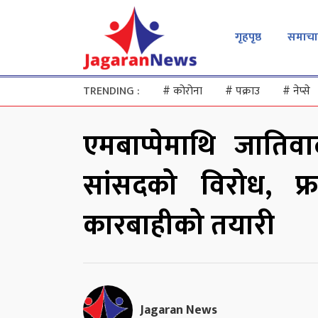
गृहपृष्ठ
समाचा
TRENDING :
#
कोरोना
#
पक्राउ
#
नेप्से
एमबाप्पेमाथि जातिवाद
सांसदको विरोध, फ्रा
कारबाहीको तयारी
Jagaran News