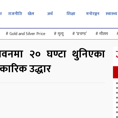
र
राजनीति
खेल
अर्थ
शिक्षा
मनोरञ्जन
स्वास्थ्य
#
Gold and Silver Price
#
मृत्यु
#
‘प्रचण्ड’
#
मौसम
भवनमा २० घण्टा थुनिएका
्कारिक उद्धार