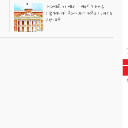
काठमाडौं, २१ साउन । सङ्घीय संसद्,
राष्ट्रियसभाको बैठक आज बस्दैछ । अपराह्न
१ः १५ बजे