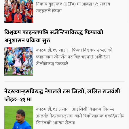
निकाय युइएफए (UEFA) मा आबद्ध ५५ सदस्य
राष्ट्रहरूले फिफा
विश्वकप फाइनलपछि अर्जेन्टिनाविरुद्ध फिफाको
अनुशासन प्रक्रिया सुरु
काठमाडौं, १४ साउन । फिफा विश्वकप २०२६ को
फाइनलमा स्पेनसँग पराजित भएपछि अर्जेन्टिना
टोलीविरुद्ध फिफाले
नेदरल्यान्ड्सविरुद्ध नेपालले टस जित्यो, ललित राजवंशी
प्लेइङ–११ मा
काठमाडौं, १३ असार । आइसिसी विश्वकप लिग–२
अन्तर्गत नेदरल्यान्ड्समा जारी त्रिकोणात्मक एकदिवसीय
सिरिजको अन्तिम खेलमा