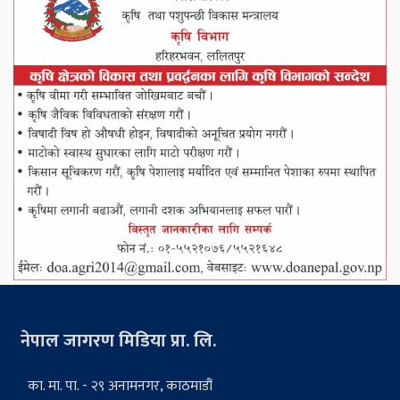
नेपाल जागरण मिडिया प्रा. लि.
का. मा. पा. - २९ अनामनगर, काठमाडौं