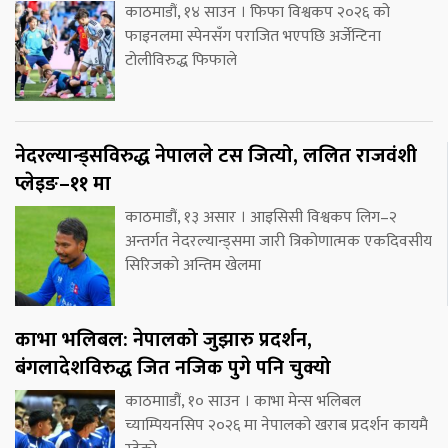
काठमाडौं, १४ साउन । फिफा विश्वकप २०२६ को
फाइनलमा स्पेनसँग पराजित भएपछि अर्जेन्टिना
टोलीविरुद्ध फिफाले
नेदरल्यान्ड्सविरुद्ध नेपालले टस जित्यो, ललित राजवंशी
प्लेइङ–११ मा
काठमाडौं, १३ असार । आइसिसी विश्वकप लिग–२
अन्तर्गत नेदरल्यान्ड्समा जारी त्रिकोणात्मक एकदिवसीय
सिरिजको अन्तिम खेलमा
काभा भलिबल: नेपालको जुझारु प्रदर्शन,
बंगलादेशविरुद्ध जित नजिक पुगे पनि चुक्यो
काठमााडौं, १० साउन । काभा मेन्स भलिबल
च्याम्पियनसिप २०२६ मा नेपालको खराब प्रदर्शन कायमै