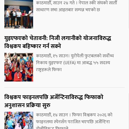
काठमाडौँ, साउन २४ गते । नेपाल स्की संघको सातौँ
साधारण सभा आइतबार सम्पन्न भएको छ
युइएफएको चेतावनी: निजी लगानीको योजनाविरुद्ध
विश्वकप बहिष्कार गर्न सक्ने
काठमाडौं, १५ साउन। युरोपेली फुटबलको सर्वोच्च
निकाय युइएफए (UEFA) मा आबद्ध ५५ सदस्य
राष्ट्रहरूले फिफा
विश्वकप फाइनलपछि अर्जेन्टिनाविरुद्ध फिफाको
अनुशासन प्रक्रिया सुरु
काठमाडौं, १४ साउन । फिफा विश्वकप २०२६ को
फाइनलमा स्पेनसँग पराजित भएपछि अर्जेन्टिना
टोलीविरुद्ध फिफाले