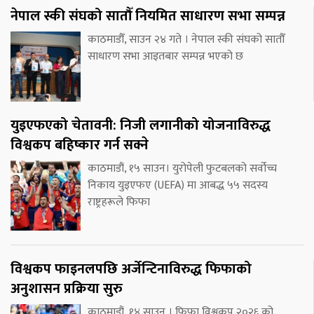
नेपाल स्की संघको सातौँ नियमित साधारण सभा सम्पन्न
काठमाडौँ, साउन २४ गते । नेपाल स्की संघको सातौँ
साधारण सभा आइतबार सम्पन्न भएको छ
युइएफएको चेतावनी: निजी लगानीको योजनाविरुद्ध
विश्वकप बहिष्कार गर्न सक्ने
काठमाडौं, १५ साउन। युरोपेली फुटबलको सर्वोच्च
निकाय युइएफए (UEFA) मा आबद्ध ५५ सदस्य
राष्ट्रहरूले फिफा
विश्वकप फाइनलपछि अर्जेन्टिनाविरुद्ध फिफाको
अनुशासन प्रक्रिया सुरु
काठमाडौं, १४ साउन । फिफा विश्वकप २०२६ को