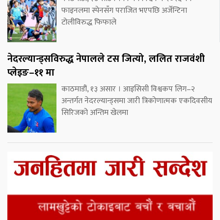
फाइनलमा स्पेनसँग पराजित भएपछि अर्जेन्टिना
टोलीविरुद्ध फिफाले
नेदरल्यान्ड्सविरुद्ध नेपालले टस जित्यो, ललित राजवंशी
प्लेइङ–११ मा
काठमाडौं, १३ असार । आइसिसी विश्वकप लिग–२
अन्तर्गत नेदरल्यान्ड्समा जारी त्रिकोणात्मक एकदिवसीय
सिरिजको अन्तिम खेलमा