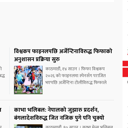
विश्वकप फाइनलपछि अर्जेन्टिनाविरुद्ध फिफाको
अनुशासन प्रक्रिया सुरु
ो
काठमाडौं, १४ साउन । फिफा विश्वकप
द्ध
२०२६ को फाइनलमा स्पेनसँग पराजित
भएपछि अर्जेन्टिना टोलीविरुद्ध फिफाले
त
काभा भलिबल: नेपालको जुझारु प्रदर्शन,
बंगलादेशविरुद्ध जित नजिक पुगे पनि चुक्यो
प
काठमााडौं, १० साउन । काभा मेन्स भलिबल