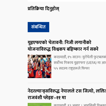
प्रतिक्रिया दिनुहोस्
संबन्धित
युइएफएको चेतावनी: निजी लगानीको
योजनाविरुद्ध विश्वकप बहिष्कार गर्न सक्ने
काठमाडौं, १५ साउन। युरोपेली फुटबलक
सर्वोच्च निकाय युइएफए (UEFA) मा आब
५५ सदस्य राष्ट्रहरूले फिफा
नेदरल्यान्ड्सविरुद्ध नेपालले टस जित्यो, ललि
राजवंशी प्लेइङ–११ मा
काठमाडौं, १३ असार । आइसिसी विश्वक