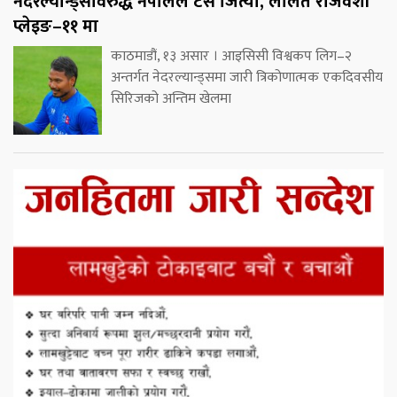
नेदरल्यान्ड्सविरुद्ध नेपालले टस जित्यो, ललित राजवंशी
प्लेइङ–११ मा
काठमाडौं, १३ असार । आइसिसी विश्वकप लिग–२
अन्तर्गत नेदरल्यान्ड्समा जारी त्रिकोणात्मक एकदिवसीय
सिरिजको अन्तिम खेलमा