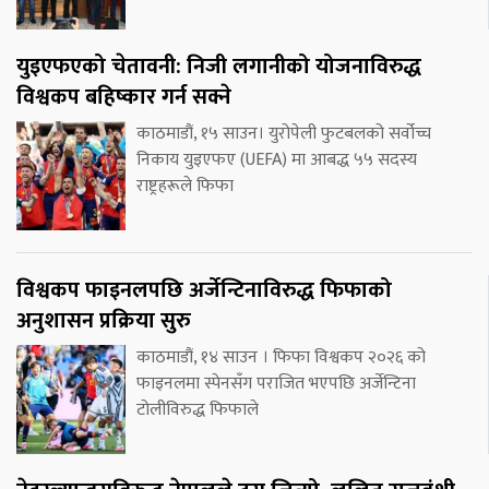
युइएफएको चेतावनी: निजी लगानीको योजनाविरुद्ध
विश्वकप बहिष्कार गर्न सक्ने
काठमाडौं, १५ साउन। युरोपेली फुटबलको सर्वोच्च
निकाय युइएफए (UEFA) मा आबद्ध ५५ सदस्य
राष्ट्रहरूले फिफा
विश्वकप फाइनलपछि अर्जेन्टिनाविरुद्ध फिफाको
अनुशासन प्रक्रिया सुरु
काठमाडौं, १४ साउन । फिफा विश्वकप २०२६ को
फाइनलमा स्पेनसँग पराजित भएपछि अर्जेन्टिना
टोलीविरुद्ध फिफाले