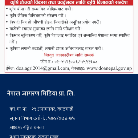
नेपाल जागरण मिडिया प्रा. लि.
का. मा. पा. - २९ अनामनगर, काठमाडौं
सूचना विभाग दर्ता नं. : ५७४/०७४-७५
अध्यक्ष: रञ्जित धमला
प्रधान सम्पादक: संजना मल्ल