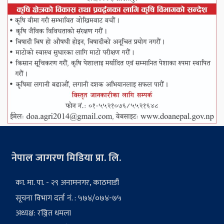
नेपाल जागरण मिडिया प्रा. लि.
का. मा. पा. - २९ अनामनगर, काठमाडौं
सूचना विभाग दर्ता नं. : ५७४/०७४-७५
अध्यक्ष: रञ्जित धमला