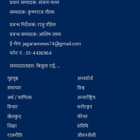
प्रधान सम्पादक: संजना मल्ल
सम्पादक: कृष्णराज गौतम
प्रवन्ध निर्देशक: राजु पौडेल
प्रवन्ध सम्पादक: आशिष लामा
ई-मेल:
jagarannews74@gmail.com
फोन नं. : 01-4436964
संवाददाताहरु: बिजुता राई, ...
गृहपृष्ठ
अन्तर्वार्ता
समाचार
विश्व
अर्थ / वाणिज्य
अन्तर्राष्ट्रिय
विचार
मनोरञ्जन
खेलकुद
फीचर
शिक्षा
प्रविधि
राजनीति
जीवनशैली