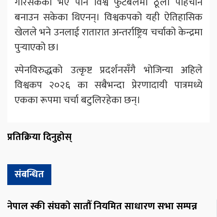
गरिसकेका भए पनि विश्व फुटबलमा ठूलो पहिचान
बनाउन सकेका थिएनन्। विश्वकपको यही ऐतिहासिक
खेलले भने उनलाई रातारात अन्तर्राष्ट्रिय चर्चाको केन्द्रमा
पुर्‍याएको छ।
स्पेनविरुद्धको उत्कृष्ट प्रदर्शनसँगै भोजिन्या अहिले
विश्वकप २०२६ का सबैभन्दा प्रेरणादायी पात्रमध्ये
एकका रूपमा चर्चा बटुलिरहेका छन्।
प्रतिक्रिया दिनुहोस्
संबन्धित
नेपाल स्की संघको सातौँ नियमित साधारण सभा सम्पन्न