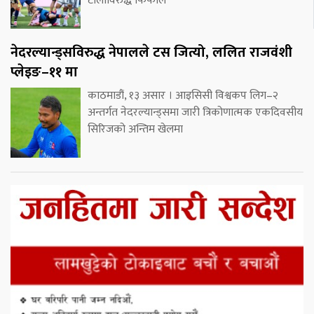
टोलीविरुद्ध फिफाले
नेदरल्यान्ड्सविरुद्ध नेपालले टस जित्यो, ललित राजवंशी
प्लेइङ–११ मा
काठमाडौं, १३ असार । आइसिसी विश्वकप लिग–२
अन्तर्गत नेदरल्यान्ड्समा जारी त्रिकोणात्मक एकदिवसीय
सिरिजको अन्तिम खेलमा